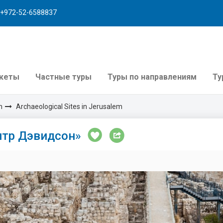
+972-52-6588837
акеты
Частные туры
Туры по направлениям
Ту
m
Archaeological Sites in Jerusalem
нтр Дэвидсон»