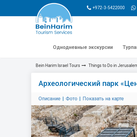
+972-3-5422000
Однодневные экскурсии
Турп
Bein Harim Israel Tours
Things to Do in Jerusale
Археологический парк «Це
Описание
|
Фото
|
Показать на карте