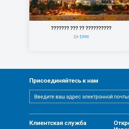
??????? ??? ?? ??????????
От
$999
Присоединяйтесь к нам
Клиентская служба
Откр