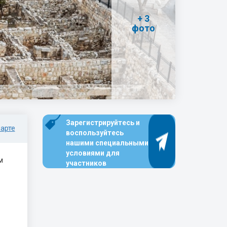
+ 3
фото
Зарегистрируйтесь и
арте
воспользуйтесь
нашими специальными
условиями для
м
участников