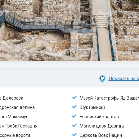
Показать на к
а Долороза
Музей Катастрофы Яд Ваше
дронская долина
Шук (рынок)
рдо Максимус
Еврейский квартал
ам Гроба Господня
Могила царя Давида
сорные ворота
Церковь Всех Наций