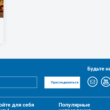
Будьте н
Присоединиться
ойте для себя
Популярные