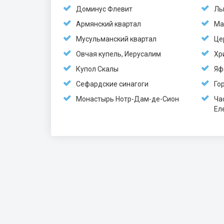
Доминус Флевит
Ль
Армянский квартал
Ма
Мусульманский квартал
Це
Овчая купель, Иерусалим
Хр
Купол Скалы
Яф
Сефардские синагоги
Го
Монастырь Нотр-Дам-де-Сион
Ча
Ел