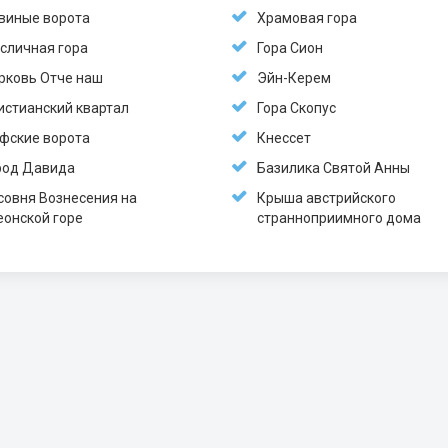
виные ворота
Храмовая гора
сличная гора
Гора Сион
рковь Отче наш
Эйн-Керем
истианский квартал
Гора Скопус
фские ворота
Кнессет
род Давида
Базилика Святой Анны
совня Вознесения на
Крыша австрийского
еонской горе
странноприимного дома