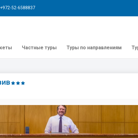
+972-52-6588837
акеты
Частные туры
Туры по направлениям
Ту
вив